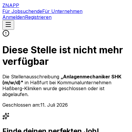
ZNAPP
Für Jobsuchende
Für Unternehmen
Anmelden
Registrieren
Diese Stelle ist nicht mehr
verfügbar
Die Stellenausschreibung
„
Anlagenmechaniker SHK
(m/w/d)
"
in Haßfurt
bei
Kommunalunternehmen
Haßberg-Kliniken
wurde geschlossen oder ist
abgelaufen.
Geschlossen am:
11. Juli 2026
Finde deinen perfekten Job!