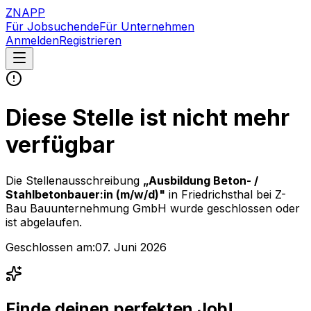
ZNAPP
Für Jobsuchende
Für Unternehmen
Anmelden
Registrieren
Diese Stelle ist nicht mehr
verfügbar
Die Stellenausschreibung
„
Ausbildung Beton- /
Stahlbetonbauer:in (m/w/d)
"
in Friedrichsthal
bei
Z-
Bau Bauunternehmung GmbH
wurde geschlossen oder
ist abgelaufen.
Geschlossen am:
07. Juni 2026
Finde deinen perfekten Job!