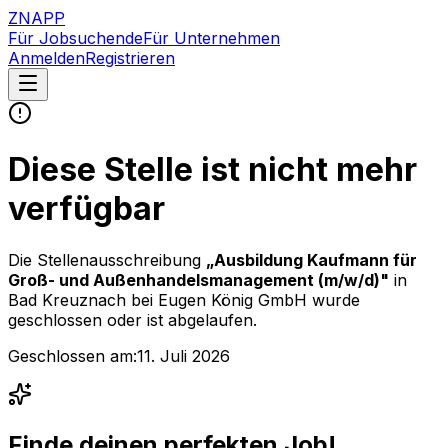
ZNAPP
Für Jobsuchende
Für Unternehmen
Anmelden
Registrieren
Diese Stelle ist nicht mehr
verfügbar
Die Stellenausschreibung
„
Ausbildung Kaufmann für
Groß- und Außenhandelsmanagement (m/w/d)
"
in
Bad Kreuznach
bei
Eugen König GmbH
wurde
geschlossen oder ist abgelaufen.
Geschlossen am:
11. Juli 2026
Finde deinen perfekten Job!