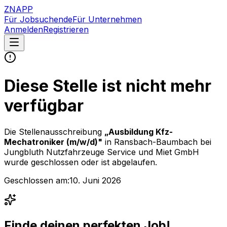
ZNAPP
Für Jobsuchende
Für Unternehmen
Anmelden
Registrieren
Diese Stelle ist nicht mehr
verfügbar
Die Stellenausschreibung
„
Ausbildung Kfz-
Mechatroniker (m/w/d)
"
in Ransbach-Baumbach
bei
Jungbluth Nutzfahrzeuge Service und Miet GmbH
wurde geschlossen oder ist abgelaufen.
Geschlossen am:
10. Juni 2026
Finde deinen perfekten Job!