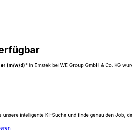
verfügbar
rer (m/w/d)
"
in Emstek
bei
WE Group GmbH & Co. KG
wurd
 unsere intelligente KI-Suche und finde genau den Job, der
ieren