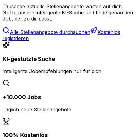
Tausende aktuelle Stellenangebote warten auf dich.
Nutze unsere intelligente KI-Suche und finde genau den
Job, der zu dir passt.
Alle Stellenangebote durchsuchen
Kostenlos
registrieren
KI-gestützte Suche
Intelligente Jobempfehlungen nur für dich
+10.000 Jobs
Täglich neue Stellenangebote
100% Kostenlos