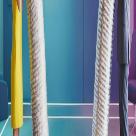
Suchen
Wählen Sie ein Stellenangebot
Die Details werden hier angezeigt
ZNAPP
Intelligente Job-Plattform für Unternehmen und
Jobsuchende
Für Jobsuchende
Stellensuche
Informationen
Kostenlos registrieren
Für Unternehmen