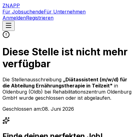
ZNAPP
Für Jobsuchende
Für Unternehmen
Anmelden
Registrieren
Diese Stelle ist nicht mehr
verfügbar
Die Stellenausschreibung
„
Diätassistent (m/w/d) für
die Abteilung Ernährungstherapie in Teilzeit
"
in
Oldenburg (Oldb)
bei
Rehabilitationszentrum Oldenburg
GmbH
wurde geschlossen oder ist abgelaufen.
Geschlossen am:
08. Juni 2026
Finde deinen perfekten Job!