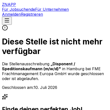
ZNAPP
Für Jobsuchende
Für Unternehmen
Anmelden
Registrieren
Diese Stelle ist nicht mehr
verfügbar
Die Stellenausschreibung
„
Disponent /
Speditionskaufmann (m/w/d)
"
in Hamburg
bei
FME
Frachtmanagement Europa GmbH
wurde geschlossen
oder ist abgelaufen.
Geschlossen am:
10. Juli 2026
Finde deinen perfekten Job!