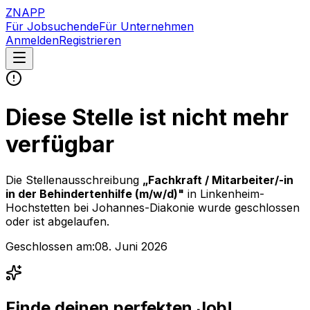
ZNAPP
Für Jobsuchende
Für Unternehmen
Anmelden
Registrieren
Diese Stelle ist nicht mehr
verfügbar
Die Stellenausschreibung
„
Fachkraft / Mitarbeiter/-in
in der Behindertenhilfe (m/w/d)
"
in Linkenheim-
Hochstetten
bei
Johannes-Diakonie
wurde geschlossen
oder ist abgelaufen.
Geschlossen am:
08. Juni 2026
Finde deinen perfekten Job!