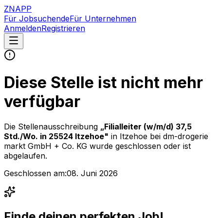
ZNAPP
Für Jobsuchende
Für Unternehmen
Anmelden
Registrieren
Diese Stelle ist nicht mehr
verfügbar
Die Stellenausschreibung
„
Filialleiter (w/m/d) 37,5
Std./Wo. in 25524 Itzehoe
"
in Itzehoe
bei
dm-drogerie
markt GmbH + Co. KG
wurde geschlossen oder ist
abgelaufen.
Geschlossen am:
08. Juni 2026
Finde deinen perfekten Job!