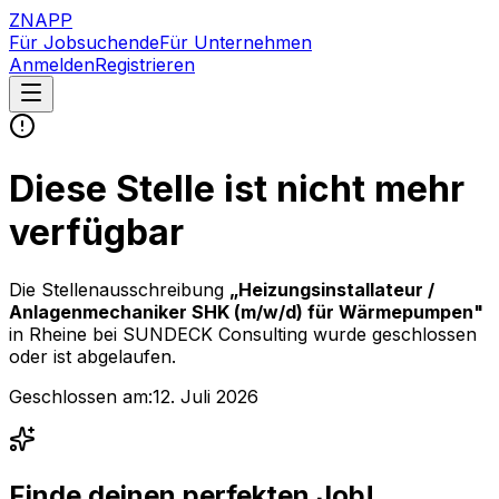
ZNAPP
Für Jobsuchende
Für Unternehmen
Anmelden
Registrieren
Diese Stelle ist nicht mehr
verfügbar
Die Stellenausschreibung
„
Heizungsinstallateur /
Anlagenmechaniker SHK (m/w/d) für Wärmepumpen
"
in Rheine
bei
SUNDECK Consulting
wurde geschlossen
oder ist abgelaufen.
Geschlossen am:
12. Juli 2026
Finde deinen perfekten Job!