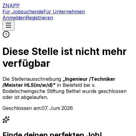
ZNAPP
Für Jobsuchende
Für Unternehmen
Anmelden
Registrieren
Diese Stelle ist nicht mehr
verfügbar
Die Stellenausschreibung
„
Ingenieur /Techniker
/Meister HLS(m/w/d)
"
in Bielefeld
bei
v.
Bodelschwingsche Stiftung Bethel
wurde geschlossen
oder ist abgelaufen.
Geschlossen am:
07. Juni 2026
Finde deinen perfekten Job!