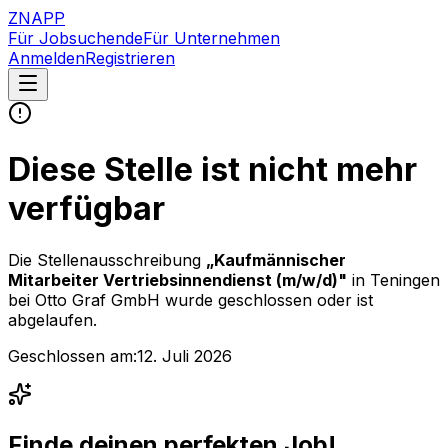
ZNAPP
Für Jobsuchende
Für Unternehmen
Anmelden
Registrieren
Diese Stelle ist nicht mehr
verfügbar
Die Stellenausschreibung
„
Kaufmännischer
Mitarbeiter Vertriebsinnendienst (m/w/d)
"
in Teningen
bei
Otto Graf GmbH
wurde geschlossen oder ist
abgelaufen.
Geschlossen am:
12. Juli 2026
Finde deinen perfekten Job!