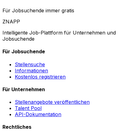
Für Jobsuchende immer gratis
ZNAPP
Intelligente Job-Plattform für Unternehmen und
Jobsuchende
Für Jobsuchende
Stellensuche
Informationen
Kostenlos registrieren
Für Unternehmen
Stellenangebote veröffentlichen
Talent Pool
API-Dokumentation
Rechtliches