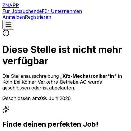
ZNAPP
Für Jobsuchende
Für Unternehmen
Anmelden
Registrieren
Diese Stelle ist nicht mehr
verfügbar
Die Stellenausschreibung
„
Kfz-Mechatroniker*in
"
in
Köln
bei
Kölner Verkehrs-Betriebe AG
wurde
geschlossen oder ist abgelaufen.
Geschlossen am:
09. Juni 2026
Finde deinen perfekten Job!