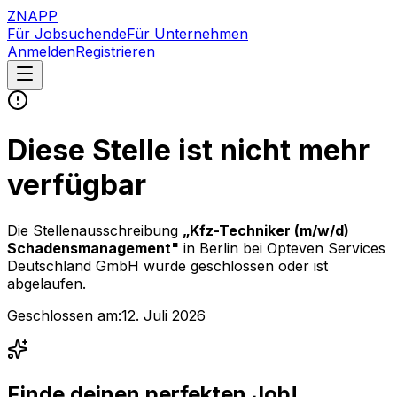
ZNAPP
Für Jobsuchende
Für Unternehmen
Anmelden
Registrieren
Diese Stelle ist nicht mehr
verfügbar
Die Stellenausschreibung
„
Kfz-Techniker (m/w/d)
Schadensmanagement
"
in Berlin
bei
Opteven Services
Deutschland GmbH
wurde geschlossen oder ist
abgelaufen.
Geschlossen am:
12. Juli 2026
Finde deinen perfekten Job!