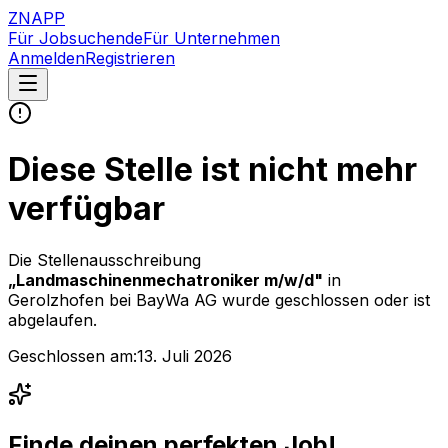
ZNAPP
Für Jobsuchende
Für Unternehmen
Anmelden
Registrieren
Diese Stelle ist nicht mehr
verfügbar
Die Stellenausschreibung
„
Landmaschinenmechatroniker m/w/d
"
in
Gerolzhofen
bei
BayWa AG
wurde geschlossen oder ist
abgelaufen.
Geschlossen am:
13. Juli 2026
Finde deinen perfekten Job!