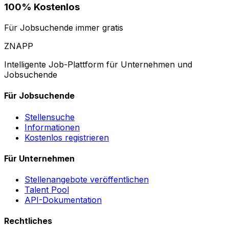
100% Kostenlos
Für Jobsuchende immer gratis
ZNAPP
Intelligente Job-Plattform für Unternehmen und
Jobsuchende
Für Jobsuchende
Stellensuche
Informationen
Kostenlos registrieren
Für Unternehmen
Stellenangebote veröffentlichen
Talent Pool
API-Dokumentation
Rechtliches