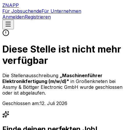
ZNAPP
Für Jobsuchende
Für Unternehmen
Anmelden
Registrieren
Diese Stelle ist nicht mehr
verfügbar
Die Stellenausschreibung
„
Maschinenführer
Elektronikfertigung (m/w/d)
"
in Großenkneten
bei
Assmy & Böttger Electronic GmbH
wurde geschlossen
oder ist abgelaufen.
Geschlossen am:
12. Juli 2026
Finde deinen perfekten Job!