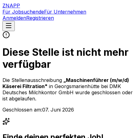
ZNAPP
Für Jobsuchende
Für Unternehmen
Anmelden
Registrieren
Diese Stelle ist nicht mehr
verfügbar
Die Stellenausschreibung
„
Maschinenführer (m/w/d)
Käserei Filtration
"
in Georgsmarienhütte
bei
DMK
Deutsches Milchkontor GmbH
wurde geschlossen oder
ist abgelaufen.
Geschlossen am:
07. Juni 2026
Finde deinen perfekten Job!