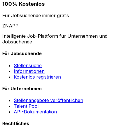
100% Kostenlos
Für Jobsuchende immer gratis
ZNAPP
Intelligente Job-Plattform für Unternehmen und
Jobsuchende
Für Jobsuchende
Stellensuche
Informationen
Kostenlos registrieren
Für Unternehmen
Stellenangebote veröffentlichen
Talent Pool
API-Dokumentation
Rechtliches