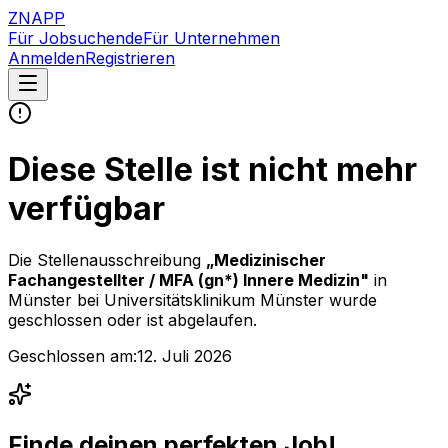
ZNAPP
Für Jobsuchende
Für Unternehmen
Anmelden
Registrieren
Diese Stelle ist nicht mehr
verfügbar
Die Stellenausschreibung
„
Medizinischer
Fachangestellter / MFA (gn*) Innere Medizin
"
in
Münster
bei
Universitätsklinikum Münster
wurde
geschlossen oder ist abgelaufen.
Geschlossen am:
12. Juli 2026
Finde deinen perfekten Job!