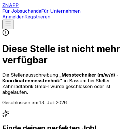
ZNAPP
Für Jobsuchende
Für Unternehmen
Anmelden
Registrieren
Diese Stelle ist nicht mehr
verfügbar
Die Stellenausschreibung
„
Messtechniker (m/w/d) -
Koordinatenmesstechnik
"
in Bassum
bei
Stelter
Zahnradfabrik GmbH
wurde geschlossen oder ist
abgelaufen.
Geschlossen am:
13. Juli 2026
Finde deinen perfekten Job!