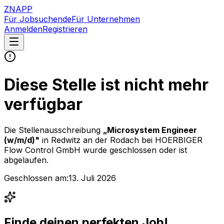
ZNAPP
Für Jobsuchende
Für Unternehmen
Anmelden
Registrieren
Diese Stelle ist nicht mehr
verfügbar
Die Stellenausschreibung
„
Microsystem Engineer
(w/m/d)
"
in Redwitz an der Rodach
bei
HOERBIGER
Flow Control GmbH
wurde geschlossen oder ist
abgelaufen.
Geschlossen am:
13. Juli 2026
Finde deinen perfekten Job!