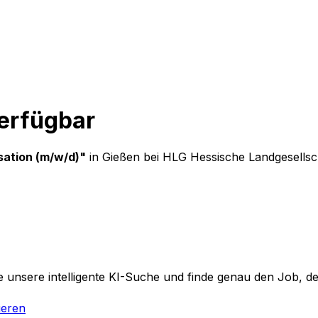
verfügbar
ation (m/w/d)
"
in Gießen
bei
HLG Hessische Landgesells
 unsere intelligente KI-Suche und finde genau den Job, der
ieren