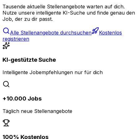
Tausende aktuelle Stellenangebote warten auf dich.
Nutze unsere intelligente KI-Suche und finde genau den
Job, der zu dir passt.
Alle Stellenangebote durchsuchen
Kostenlos
registrieren
KI-gestützte Suche
Intelligente Jobempfehlungen nur für dich
+10.000 Jobs
Täglich neue Stellenangebote
100% Kostenlos