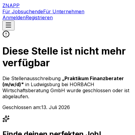
ZNAPP
Für Jobsuchende
Für Unternehmen
Anmelden
Registrieren
Diese Stelle ist nicht mehr
verfügbar
Die Stellenausschreibung
„
Praktikum Finanzberater
(m/w/d)
"
in Ludwigsburg
bei
HORBACH
Wirtschaftsberatung GmbH
wurde geschlossen oder ist
abgelaufen.
Geschlossen am:
13. Juli 2026
Finde deinen perfekten Job!