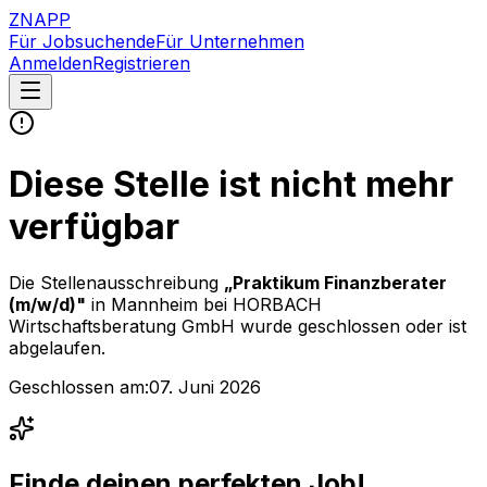
ZNAPP
Für Jobsuchende
Für Unternehmen
Anmelden
Registrieren
Diese Stelle ist nicht mehr
verfügbar
Die Stellenausschreibung
„
Praktikum Finanzberater
(m/w/d)
"
in Mannheim
bei
HORBACH
Wirtschaftsberatung GmbH
wurde geschlossen oder ist
abgelaufen.
Geschlossen am:
07. Juni 2026
Finde deinen perfekten Job!