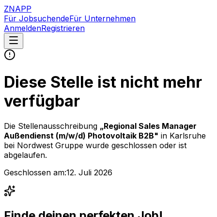
ZNAPP
Für Jobsuchende
Für Unternehmen
Anmelden
Registrieren
Diese Stelle ist nicht mehr
verfügbar
Die Stellenausschreibung
„
Regional Sales Manager
Außendienst (m/w/d) Photovoltaik B2B
"
in Karlsruhe
bei
Nordwest Gruppe
wurde geschlossen oder ist
abgelaufen.
Geschlossen am:
12. Juli 2026
Finde deinen perfekten Job!