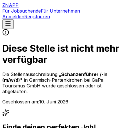
ZNAPP
Für Jobsuchende
Für Unternehmen
Anmelden
Registrieren
Diese Stelle ist nicht mehr
verfügbar
Die Stellenausschreibung
„
Schanzenführer /-in
(m/w/d)
"
in Garmisch-Partenkirchen
bei
GaPa
Tourismus GmbH
wurde geschlossen oder ist
abgelaufen.
Geschlossen am:
10. Juni 2026
Finde deinen perfekten Job!