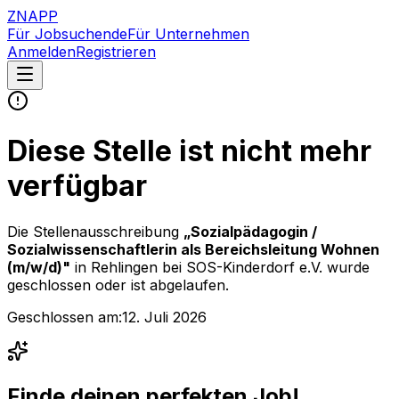
ZNAPP
Für Jobsuchende
Für Unternehmen
Anmelden
Registrieren
Diese Stelle ist nicht mehr
verfügbar
Die Stellenausschreibung
„
Sozialpädagogin /
Sozialwissenschaftlerin als Bereichsleitung Wohnen
(m/w/d)
"
in Rehlingen
bei
SOS-Kinderdorf e.V.
wurde
geschlossen oder ist abgelaufen.
Geschlossen am:
12. Juli 2026
Finde deinen perfekten Job!