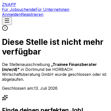
ZNAPP
Für Jobsuchende
Für Unternehmen
Anmelden
Registrieren
Diese Stelle ist nicht mehr
verfügbar
Die Stellenausschreibung
„
Trainee Finanzberater
(m/w/d)
"
in Dortmund
bei
HORBACH
Wirtschaftsberatung GmbH
wurde geschlossen oder ist
abgelaufen.
Geschlossen am:
13. Juli 2026
Finde deinen perfekten Job!