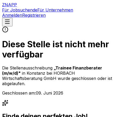
ZNAPP
Für Jobsuchende
Für Unternehmen
Anmelden
Registrieren
Diese Stelle ist nicht mehr
verfügbar
Die Stellenausschreibung
„
Trainee Finanzberater
(m/w/d)
"
in Konstanz
bei
HORBACH
Wirtschaftsberatung GmbH
wurde geschlossen oder ist
abgelaufen.
Geschlossen am:
09. Juni 2026
Finde deinen perfekten Job!