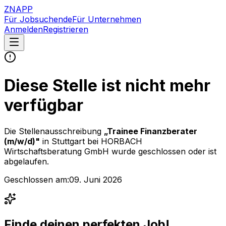
ZNAPP
Für Jobsuchende
Für Unternehmen
Anmelden
Registrieren
Diese Stelle ist nicht mehr
verfügbar
Die Stellenausschreibung
„
Trainee Finanzberater
(m/w/d)
"
in Stuttgart
bei
HORBACH
Wirtschaftsberatung GmbH
wurde geschlossen oder ist
abgelaufen.
Geschlossen am:
09. Juni 2026
Finde deinen perfekten Job!