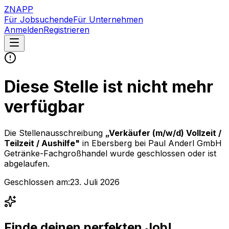
ZNAPP
Für Jobsuchende
Für Unternehmen
Anmelden
Registrieren
Diese Stelle ist nicht mehr
verfügbar
Die Stellenausschreibung
„
Verkäufer (m/w/d) Vollzeit /
Teilzeit / Aushilfe
"
in Ebersberg
bei
Paul Anderl GmbH
Getränke-Fachgroßhandel
wurde geschlossen oder ist
abgelaufen.
Geschlossen am:
23. Juli 2026
Finde deinen perfekten Job!