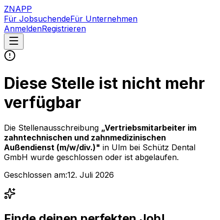
ZNAPP
Für Jobsuchende
Für Unternehmen
Anmelden
Registrieren
Diese Stelle ist nicht mehr
verfügbar
Die Stellenausschreibung
„
Vertriebsmitarbeiter im
zahntechnischen und zahnmedizinischen
Außendienst (m/w/div.)
"
in Ulm
bei
Schütz Dental
GmbH
wurde geschlossen oder ist abgelaufen.
Geschlossen am:
12. Juli 2026
Finde deinen perfekten Job!