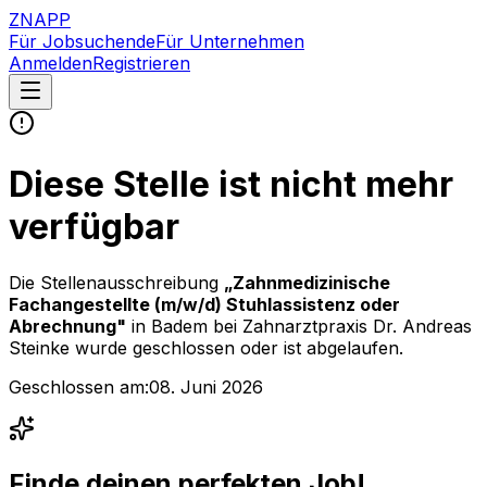
ZNAPP
Für Jobsuchende
Für Unternehmen
Anmelden
Registrieren
Diese Stelle ist nicht mehr
verfügbar
Die Stellenausschreibung
„
Zahnmedizinische
Fachangestellte (m/w/d) Stuhlassistenz oder
Abrechnung
"
in Badem
bei
Zahnarztpraxis Dr. Andreas
Steinke
wurde geschlossen oder ist abgelaufen.
Geschlossen am:
08. Juni 2026
Finde deinen perfekten Job!